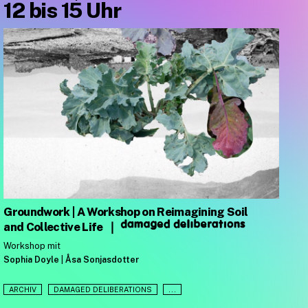
12 bis 15 Uhr
Groundwork | A Workshop on Reimagining Soil
and Collective Life
❘
Workshop mit
Sophia Doyle
|
Åsa Sonjasdotter
ARCHIV
DAMAGED DELIBERATIONS
...