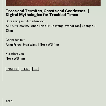
Trees and Termites, Ghosts and Goddesses
❘
Digital Mythologies for Troubled Times
Screening mit Arbeiten von
AFSAR x DAVRA
|
Anan Fries
|
Hua Wang
|
Wendi Yan
|
Zhang Xu
Zhan
Gespräch mit
Anan Fries
|
Hua Wang
|
Nora Wölfing
Kuratiert von
Nora Wölfing
ARCHIV
FILM
...
2026