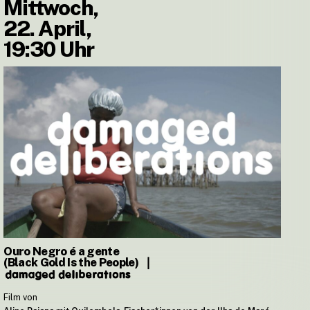
Mittwoch,
22. April,
19:30 Uhr
Ouro Negro é a gente
(Black Gold Is the People)
❘
Film von