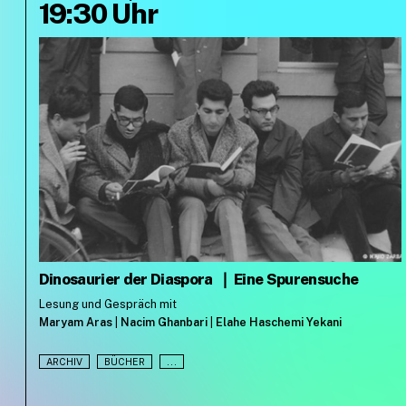
19:30 Uhr
Dinosaurier der Diaspora
❘
Eine Spurensuche
Lesung und Gespräch mit
Maryam Aras
|
Nacim Ghanbari
|
Elahe Haschemi Yekani
ARCHIV
BÜCHER
...